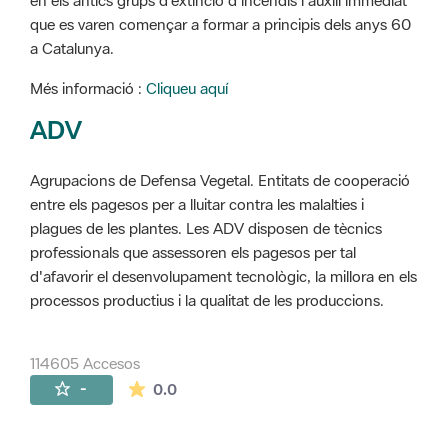
en els antics grups d'extinció d'incendis i auxili immediat
que es varen començar a formar a principis dels anys 60
a Catalunya.
Més informació :
Cliqueu aquí
ADV
Agrupacions de Defensa Vegetal. Entitats de cooperació
entre els pagesos per a lluitar contra les malalties i
plagues de les plantes. Les ADV disposen de tècnics
professionals que assessoren els pagesos per tal
d'afavorir el desenvolupament tecnològic, la millora en els
processos productius i la qualitat de les produccions.
114605 Accesos
La valoración media es de 0 estrellas de 
-
0.0