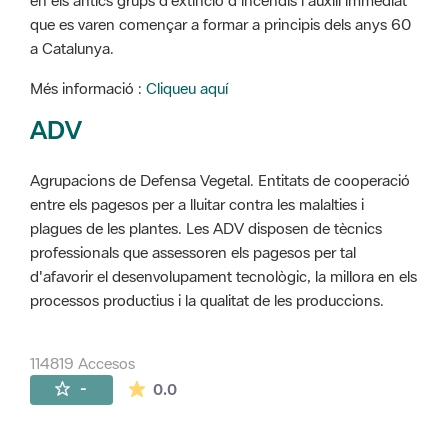
en els antics grups d'extinció d'incendis i auxili immediat
que es varen començar a formar a principis dels anys 60
a Catalunya.
Més informació :
Cliqueu aquí
ADV
Agrupacions de Defensa Vegetal. Entitats de cooperació
entre els pagesos per a lluitar contra les malalties i
plagues de les plantes. Les ADV disposen de tècnics
professionals que assessoren els pagesos per tal
d'afavorir el desenvolupament tecnològic, la millora en els
processos productius i la qualitat de les produccions.
114819 Accesos
La valoración media es de 0 estrellas de 
-
0.0