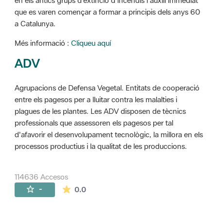
en els antics grups d'extinció d'incendis i auxili immediat
que es varen començar a formar a principis dels anys 60
a Catalunya.
Més informació :
Cliqueu aquí
ADV
Agrupacions de Defensa Vegetal. Entitats de cooperació
entre els pagesos per a lluitar contra les malalties i
plagues de les plantes. Les ADV disposen de tècnics
professionals que assessoren els pagesos per tal
d'afavorir el desenvolupament tecnològic, la millora en els
processos productius i la qualitat de les produccions.
114636 Accesos
La valoración media es de 0 estrellas de 
-
0.0