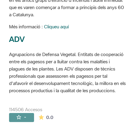
en els antics grups d'extinció d'incendis i auxili immediat
que es varen començar a formar a principis dels anys 60
a Catalunya.
Més informació :
Cliqueu aquí
ADV
Agrupacions de Defensa Vegetal. Entitats de cooperació
entre els pagesos per a lluitar contra les malalties i
plagues de les plantes. Les ADV disposen de tècnics
professionals que assessoren els pagesos per tal
d'afavorir el desenvolupament tecnològic, la millora en els
processos productius i la qualitat de les produccions.
114506 Accesos
La valoración media es de 0 estrellas de 
-
0.0