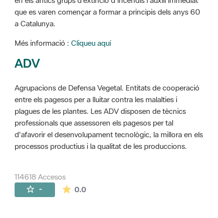
en els antics grups d'extinció d'incendis i auxili immediat
que es varen començar a formar a principis dels anys 60
a Catalunya.
Més informació :
Cliqueu aquí
ADV
Agrupacions de Defensa Vegetal. Entitats de cooperació
entre els pagesos per a lluitar contra les malalties i
plagues de les plantes. Les ADV disposen de tècnics
professionals que assessoren els pagesos per tal
d'afavorir el desenvolupament tecnològic, la millora en els
processos productius i la qualitat de les produccions.
114618 Accesos
La valoración media es de 0 estrellas de 
-
0.0