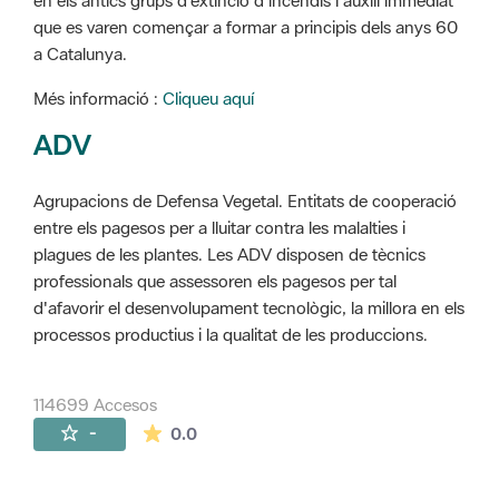
en els antics grups d'extinció d'incendis i auxili immediat
que es varen començar a formar a principis dels anys 60
a Catalunya.
Més informació :
Cliqueu aquí
ADV
Agrupacions de Defensa Vegetal. Entitats de cooperació
entre els pagesos per a lluitar contra les malalties i
plagues de les plantes. Les ADV disposen de tècnics
professionals que assessoren els pagesos per tal
d'afavorir el desenvolupament tecnològic, la millora en els
processos productius i la qualitat de les produccions.
114699 Accesos
La valoración media es de 0 estrellas de 
-
0.0