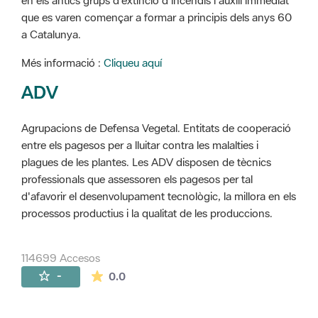
en els antics grups d'extinció d'incendis i auxili immediat
que es varen començar a formar a principis dels anys 60
a Catalunya.
Més informació :
Cliqueu aquí
ADV
Agrupacions de Defensa Vegetal. Entitats de cooperació
entre els pagesos per a lluitar contra les malalties i
plagues de les plantes. Les ADV disposen de tècnics
professionals que assessoren els pagesos per tal
d'afavorir el desenvolupament tecnològic, la millora en els
processos productius i la qualitat de les produccions.
114699 Accesos
La valoración media es de 0 estrellas de 
-
0.0