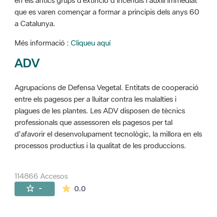
en els antics grups d'extinció d'incendis i auxili immediat
que es varen començar a formar a principis dels anys 60
a Catalunya.
Més informació :
Cliqueu aquí
ADV
Agrupacions de Defensa Vegetal. Entitats de cooperació
entre els pagesos per a lluitar contra les malalties i
plagues de les plantes. Les ADV disposen de tècnics
professionals que assessoren els pagesos per tal
d'afavorir el desenvolupament tecnològic, la millora en els
processos productius i la qualitat de les produccions.
114866 Accesos
La valoración media es de 0 estrellas de 
-
0.0