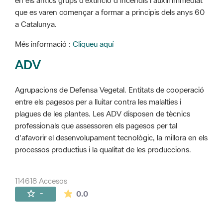
en els antics grups d'extinció d'incendis i auxili immediat
que es varen començar a formar a principis dels anys 60
a Catalunya.
Més informació :
Cliqueu aquí
ADV
Agrupacions de Defensa Vegetal. Entitats de cooperació
entre els pagesos per a lluitar contra les malalties i
plagues de les plantes. Les ADV disposen de tècnics
professionals que assessoren els pagesos per tal
d'afavorir el desenvolupament tecnològic, la millora en els
processos productius i la qualitat de les produccions.
114618 Accesos
La valoración media es de 0 estrellas de 
-
0.0