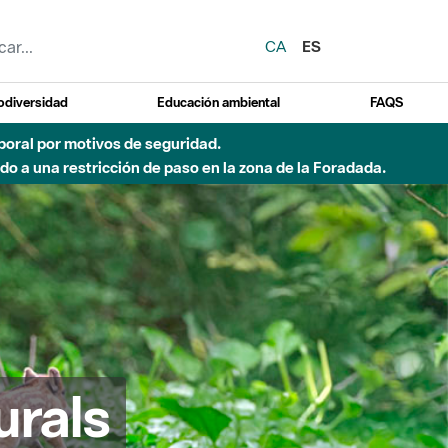
CA
ES
odiversidad
Educación ambiental
FAQS
emporal por motivos de seguridad.
o a una restricción de paso en la zona de la Foradada.
urals