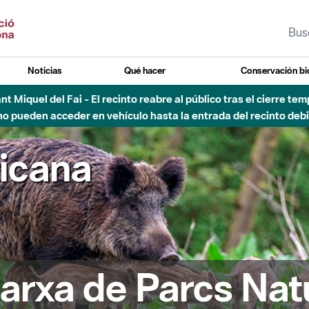
Noticias
Qué hacer
Conservación bi
Sant Miquel del Fai - El recinto reabre al público tras el cierre t
 pueden acceder en vehículo hasta la entrada del recinto debid
ricana
arxa de Parcs Nat