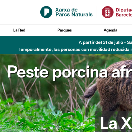
Saltar al contenido principal
La Red
Parques
Agenda
A partir del 31 de julio - 
Temporalmente, las personas con movilidad reducida no
Peste porcina af
La X