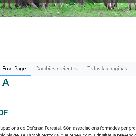
FrontPage
Cambios recientes
Todas las páginas
A
sari
DF
upacions de Defensa Forestal. Són associacions formades per propie
icipis del seu àmbit territorial que tenen com a finalitat la prevenció 