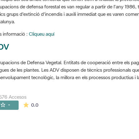
upacions de defensa forestal es van regular a partir de l'any 1986, to
ics grups d'extinció d'incendis i auxili immediat que es varen come
alunya.
 informació :
Cliqueu aquí
DV
upacions de Defensa Vegetal. Entitats de cooperació entre els pageso
gues de les plantes. Les ADV disposen de tècnics professionals que 
envolupament tecnològic, la millora en els processos productius i la
576 Accesos
La valoración media es de 0 estrellas de 5.
-
0.0