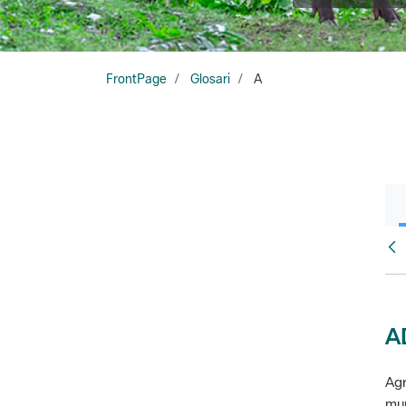
FrontPage
Glosari
A
Glo
A
Agr
mun