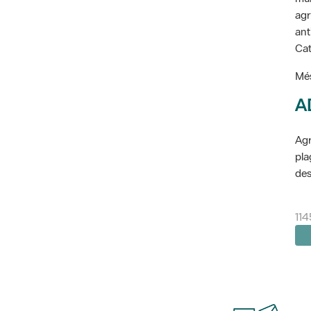
agr
ant
Cat
Més
A
Agr
pla
des
114