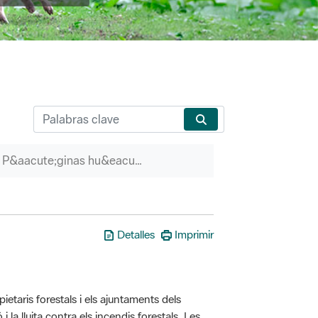
P&aacute;ginas hu&eacute;rfanas
Detalles
Imprimir
taris forestals i els ajuntaments dels
i la lluita contra els incendis forestals. Les