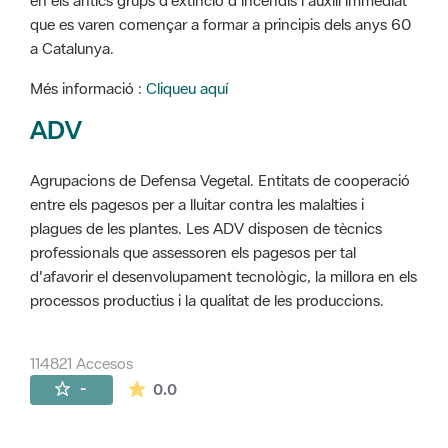
en els antics grups d'extinció d'incendis i auxili immediat
que es varen començar a formar a principis dels anys 60
a Catalunya.
Més informació :
Cliqueu aquí
ADV
Agrupacions de Defensa Vegetal. Entitats de cooperació
entre els pagesos per a lluitar contra les malalties i
plagues de les plantes. Les ADV disposen de tècnics
professionals que assessoren els pagesos per tal
d'afavorir el desenvolupament tecnològic, la millora en els
processos productius i la qualitat de les produccions.
114821 Accesos
La valoración media es de 0 estrellas de 
-
0.0