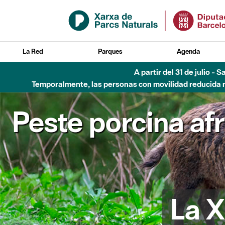
Saltar al contenido principal
La Red
Parques
Agenda
A partir del 31 de julio - 
Temporalmente, las personas con movilidad reducida no
Peste porcina af
La X