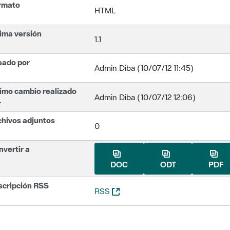
rmato
HTML
ima versión
1.1
eado por
Admin Diba (10/07/12 11:45)
imo cambio realizado
Admin Diba (10/07/12 12:06)
r
chivos adjuntos
0
vertir a
DOC
ODT
PDF
scripción RSS
(Abre una nueva ventana)
RSS