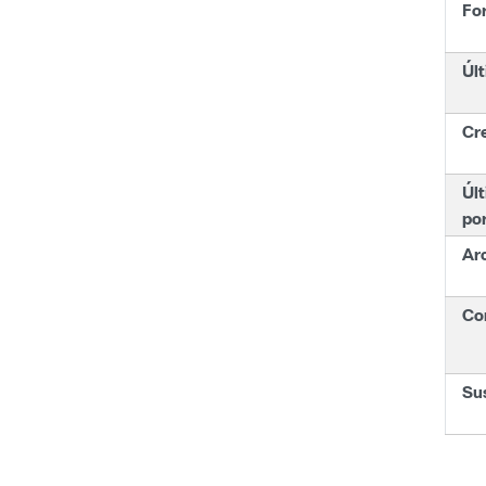
Fo
Últ
Cr
Últ
po
Ar
Con
Su