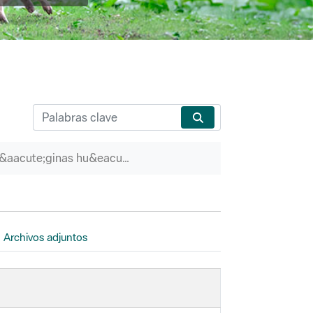
P&aacute;ginas hu&eacute;rfanas
Archivos adjuntos