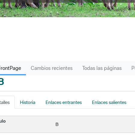
FrontPage
Cambios recientes
Todas las páginas
B
s
alles
Historia
Enlaces entrantes
Enlaces salientes
ulo
B