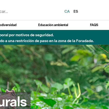
CA
ES
odiversidad
Educación ambiental
FAQS
emporal por motivos de seguridad.
o a una restricción de paso en la zona de la Foradada.
urals