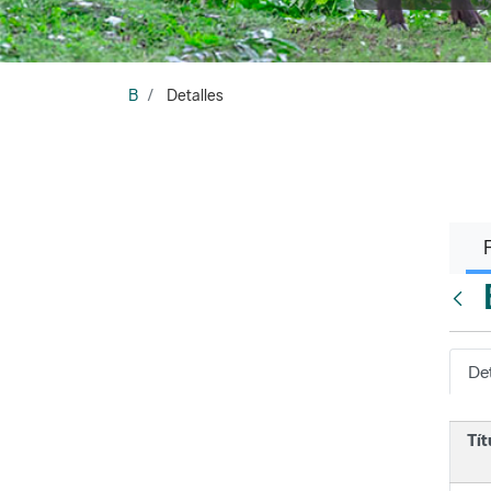
B
Detalles
Atrá
Det
Tít