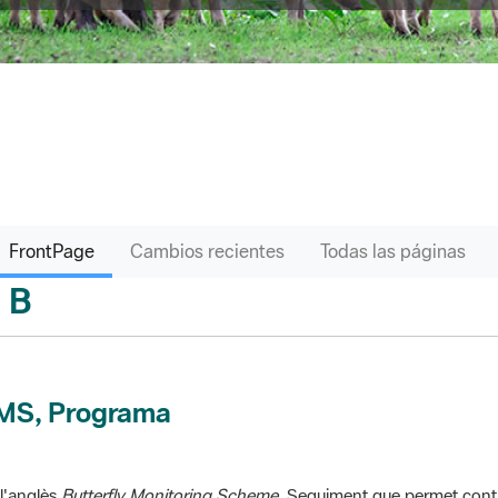
FrontPage
Cambios recientes
Todas las páginas
B
sari
MS, Programa
l'anglès
Butterfly Monitoring Scheme
. Seguiment que permet contr