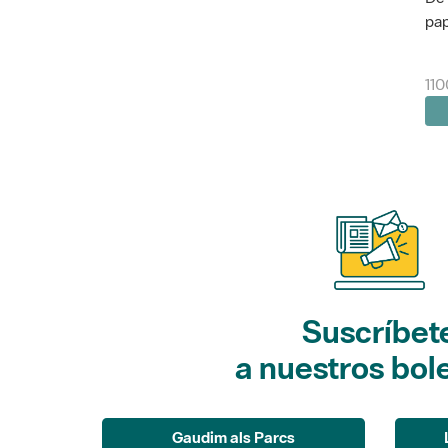
pap
110
Suscríbet
a nuestros bol
Gaudim als Parcs