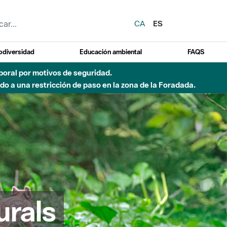
CA
ES
odiversidad
Educación ambiental
FAQS
emporal por motivos de seguridad.
o a una restricción de paso en la zona de la Foradada.
urals