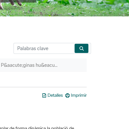
P&aacute;ginas hu&eacute;rfanas
Detalles
Imprimir
olar de forma dinàmica la població de