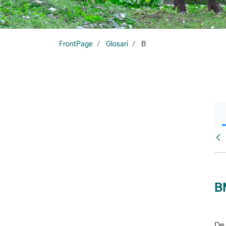
FrontPage
Glosari
B
Glo
B
De 