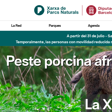
Saltar al contenido principal
La Red
Parques
Agenda
A partir del 31 de julio - 
Temporalmente, las personas con movilidad reducida no
Peste porcina af
La X