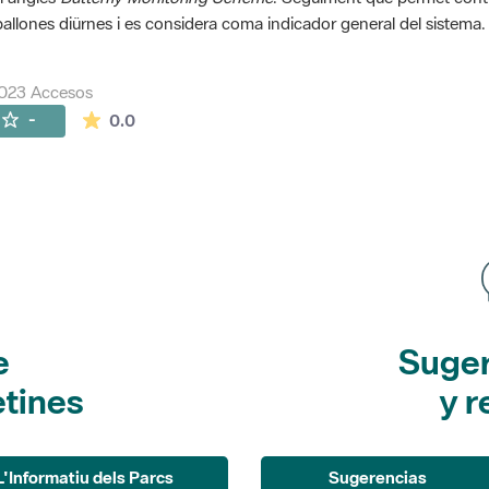
allones diürnes i es considera coma indicador general del sistema.
023 Accesos
La valoración media es de 0 estrellas de 5.
-
0.0
e
Suger
etines
y r
L'Informatiu dels Parcs
Sugerencias