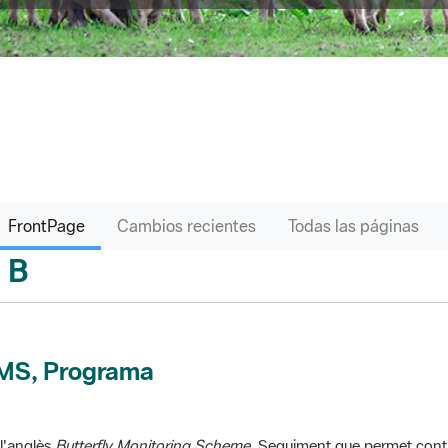
FrontPage
Cambios recientes
Todas las páginas
B
sari
MS, Programa
l'anglès
Butterfly Monitoring Scheme
. Seguiment que permet contr