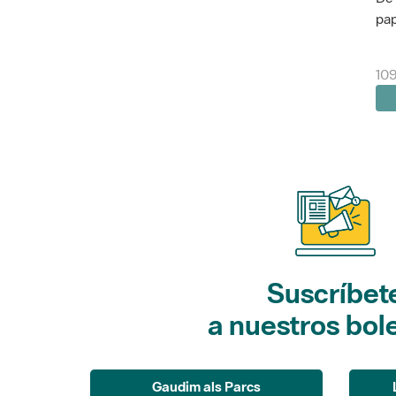
pap
10
Suscríbet
a nuestros bol
Gaudim als Parcs