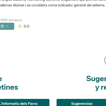
allones diürnes i es considera coma indicador general del sistema.
9968 Accesos
La valoración media es de 0 estrellas de 5.
-
0.0
e
Suger
etines
y r
L'Informatiu dels Parcs
Sugerencias