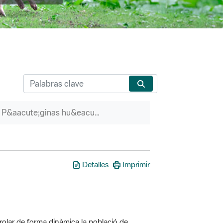
P&aacute;ginas hu&eacute;rfanas
Detalles
Imprimir
olar de forma dinàmica la població de