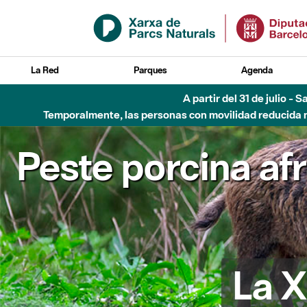
Saltar al contenido principal
La Red
Parques
Agenda
A partir del 31 de julio - 
Temporalmente, las personas con movilidad reducida no
Peste porcina af
La X