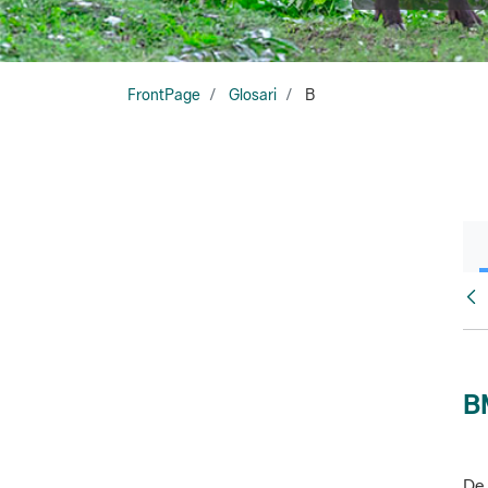
FrontPage
Glosari
B
Glo
B
De 