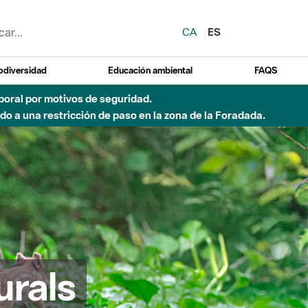
CA
ES
odiversidad
Educación ambiental
FAQS
emporal por motivos de seguridad.
o a una restricción de paso en la zona de la Foradada.
urals