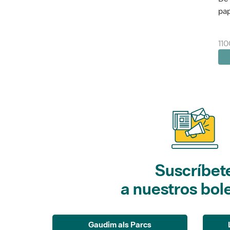
pap
110
Suscríbet
a nuestros bol
Gaudim als Parcs