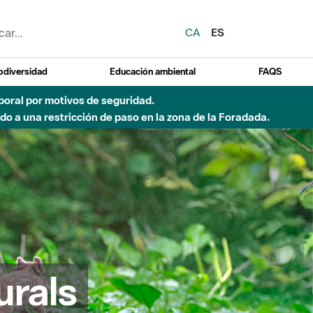
CA
ES
odiversidad
Educación ambiental
FAQS
emporal por motivos de seguridad.
o a una restricción de paso en la zona de la Foradada.
urals