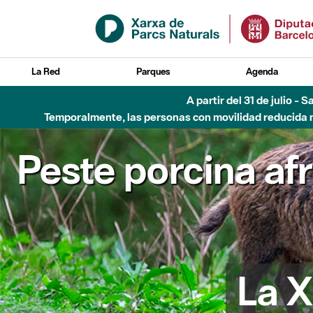
Saltar al contenido principal
La Red
Parques
Agenda
A partir del 31 de julio - 
Temporalmente, las personas con movilidad reducida no
Peste porcina af
La X