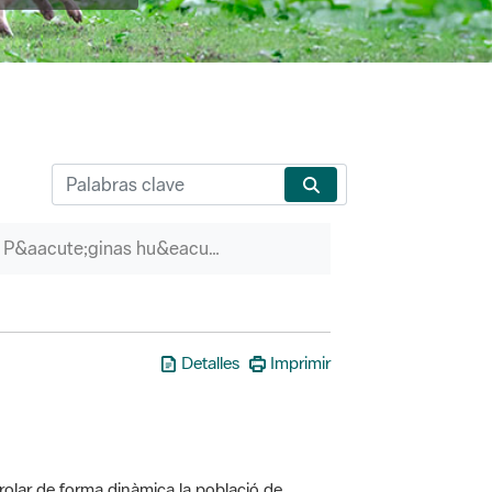
P&aacute;ginas hu&eacute;rfanas
Detalles
Imprimir
olar de forma dinàmica la població de