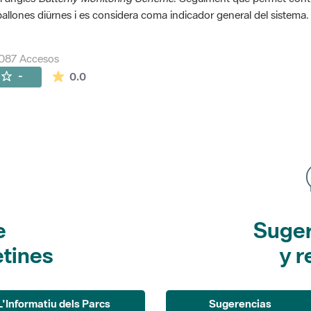
allones diürnes i es considera coma indicador general del sistema.
087 Accesos
La valoración media es de 0 estrellas de 5.
-
0.0
e
Suger
etines
y r
L'Informatiu dels Parcs
Sugerencias