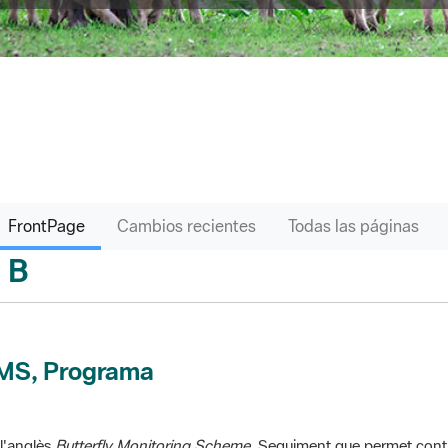
FrontPage
Cambios recientes
Todas las páginas
B
sari
MS, Programa
l'anglès
Butterfly Monitoring Scheme
. Seguiment que permet contr