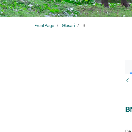
FrontPage
Glosari
B
Glo
B
De 