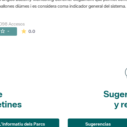
allones diürnes i es considera coma indicador general del sistema.
0098 Accesos
La valoración media es de 0 estrellas de 5.
-
0.0
e
Suger
etines
y r
L'Informatiu dels Parcs
Sugerencias