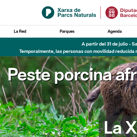
Saltar al contenido principal
La Red
Parques
Agenda
A partir del 31 de julio - 
Temporalmente, las personas con movilidad reducida no
Peste porcina af
La X