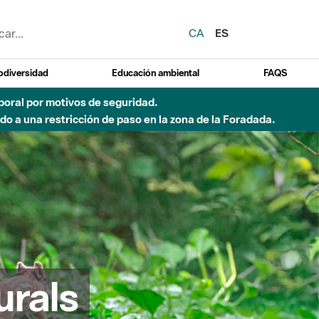
CA
ES
odiversidad
Educación ambiental
FAQS
emporal por motivos de seguridad.
o a una restricción de paso en la zona de la Foradada.
urals