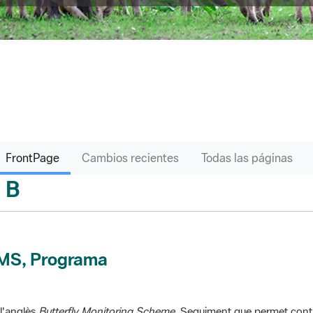
FrontPage
Cambios recientes
Todas las páginas
B
sari
MS, Programa
l'anglès
Butterfly Monitoring Scheme
. Seguiment que permet contr