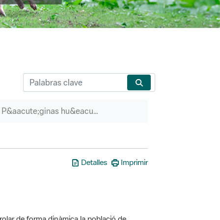
P&aacute;ginas hu&eacute;rfanas
Detalles
Imprimir
olar de forma dinàmica la població de