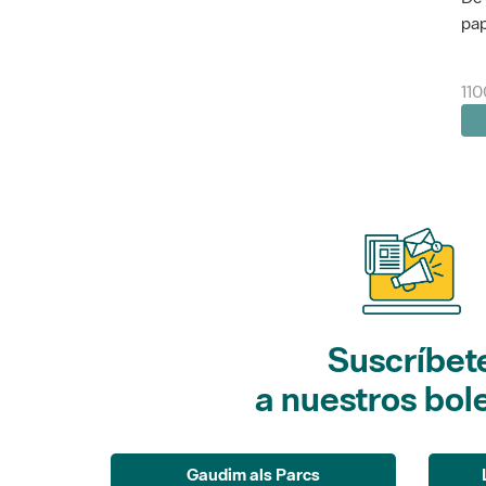
pap
11
Suscríbet
a nuestros bol
Gaudim als Parcs