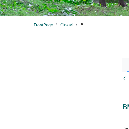
FrontPage
Glosari
B
Glo
B
De 