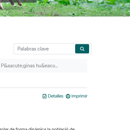
P&aacute;ginas hu&eacute;rfanas
Detalles
Imprimir
olar de forma dinàmica la població de