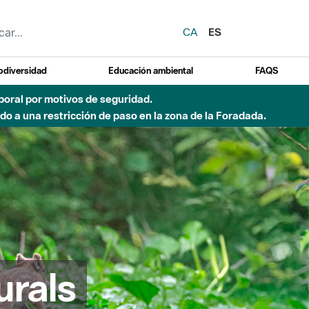
CA
ES
odiversidad
Educación ambiental
FAQS
emporal por motivos de seguridad.
o a una restricción de paso en la zona de la Foradada.
urals