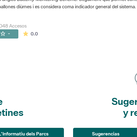
allones diürnes i es considera coma indicador general del sistema.
0048 Accesos
La valoración media es de 0 estrellas de 5.
-
0.0
e
Suger
etines
y r
L'Informatiu dels Parcs
Sugerencias