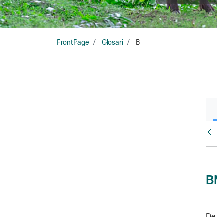
FrontPage
Glosari
B
Glo
B
De 