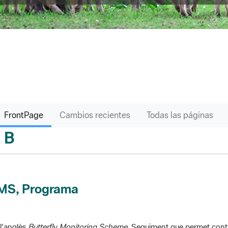
FrontPage
Cambios recientes
Todas las páginas
B
sari
MS, Programa
l'anglès
Butterfly Monitoring Scheme
. Seguiment que permet contr