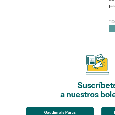
pap
11
Suscríbet
a nuestros bol
Gaudim als Parcs