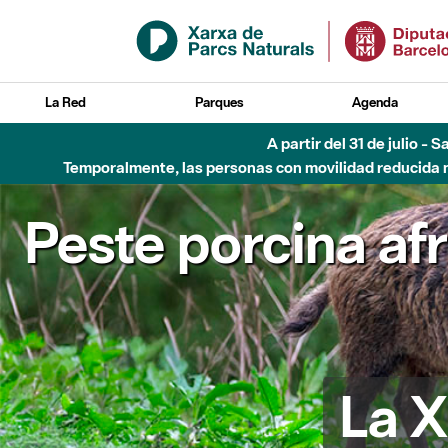
Saltar al contenido principal
La Red
Parques
Agenda
A partir del 31 de julio - 
Temporalmente, las personas con movilidad reducida no
Peste porcina af
La X