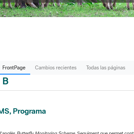
FrontPage
Cambios recientes
Todas las páginas
B
sari
MS, Programa
l'anglès
Butterfly Monitoring Scheme
. Seguiment que permet contr