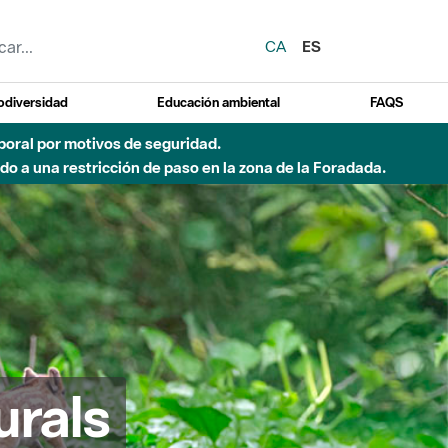
CA
ES
odiversidad
Educación ambiental
FAQS
emporal por motivos de seguridad.
o a una restricción de paso en la zona de la Foradada.
urals