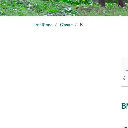
FrontPage
Glosari
B
Glo
B
De 