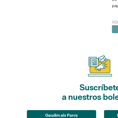
pap
11
Suscríbet
a nuestros bol
Gaudim als Parcs