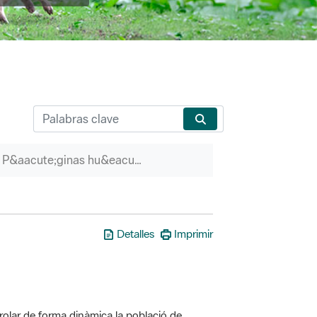
P&aacute;ginas hu&eacute;rfanas
Detalles
Imprimir
olar de forma dinàmica la població de