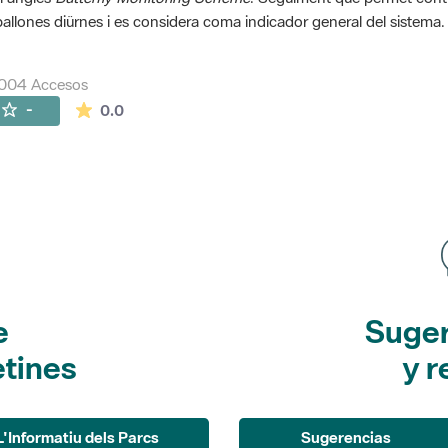
allones diürnes i es considera coma indicador general del sistema.
0004 Accesos
La valoración media es de 0 estrellas de 5.
-
0.0
e
Suger
etines
y r
L'Informatiu dels Parcs
Sugerencias