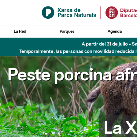
Saltar al contenido principal
La Red
Parques
Agenda
A partir del 31 de julio - 
Temporalmente, las personas con movilidad reducida no
Peste porcina af
La X