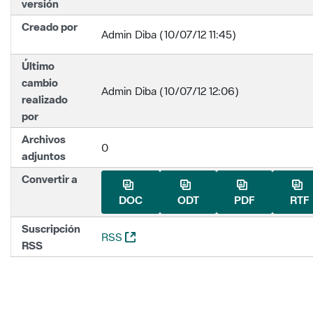
versión
Creado por
Admin Diba (10/07/12 11:45)
Último
cambio
Admin Diba (10/07/12 12:06)
realizado
por
Archivos
0
adjuntos
Convertir a
DOC
ODT
PDF
RTF
Suscripción
(Abre una nueva ventana)
RSS
RSS