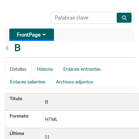
FrontPage
B
Atrás
Detalles
Historia
Enlaces entrantes
Enlaces salientes
Archivos adjuntos
Título
B
Formato
HTML
Última
1.1