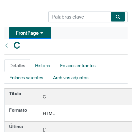
FrontPage
C
Atrás
Detalles
Historia
Enlaces entrantes
Enlaces salientes
Archivos adjuntos
Título
C
Formato
HTML
Última
1.1