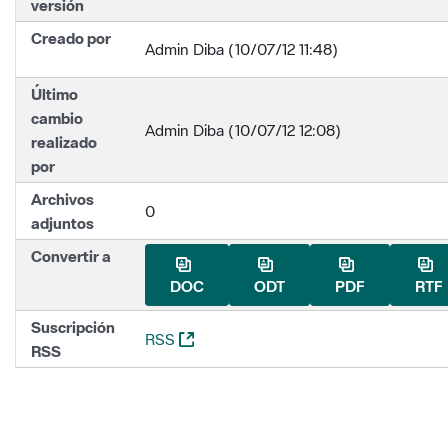
versión
Creado por
Admin Diba (10/07/12 11:48)
Último
cambio
Admin Diba (10/07/12 12:08)
realizado
por
Archivos
0
adjuntos
Convertir a
DOC
ODT
PDF
RTF
Suscripción
(Abre una nueva ventana)
RSS
RSS