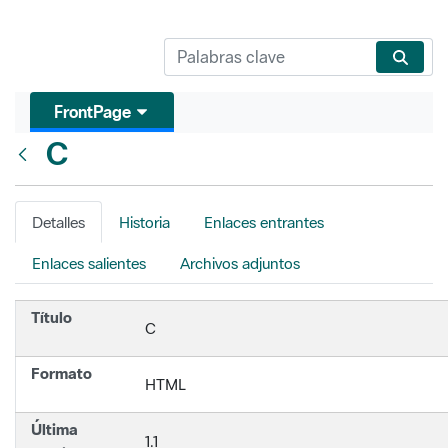
FrontPage
C
Atrás
Detalles
Historia
Enlaces entrantes
Enlaces salientes
Archivos adjuntos
Título
C
Formato
HTML
Última
1.1