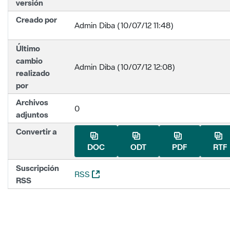
versión
Creado por
Admin Diba (10/07/12 11:48)
Último
cambio
Admin Diba (10/07/12 12:08)
realizado
por
Archivos
0
adjuntos
Convertir a
DOC
ODT
PDF
RTF
Suscripción
(Abre una nueva ventana)
RSS
RSS