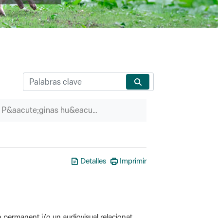
P&aacute;ginas hu&eacute;rfanas
Detalles
Imprimir
ó permanent i/o un audiovisual relacionat
erveis associats (itineraris guiats, etc.)