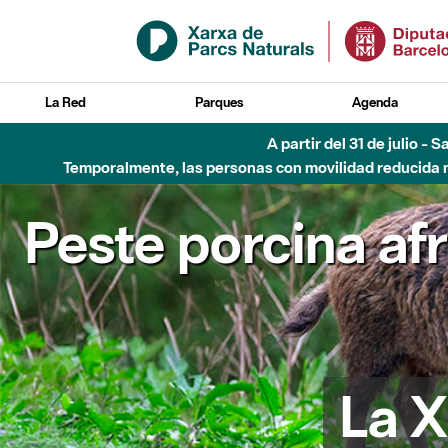
Saltar al contenido principal
La Red
Parques
Agenda
Hasta diciembre de 2026 - Parque Fluvial Besós
Peste porcina af
La X