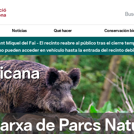
Noticias
Qué hacer
Conservación bi
 - Afectaciones en el cauce del Parque Fluvial del Besòs debido
ricana
arxa de Parcs Nat