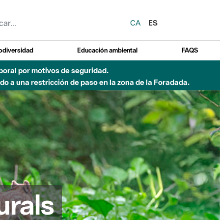
CA
ES
odiversidad
Educación ambiental
FAQS
 a obras de construcción de una pasarela sobre el río
urals