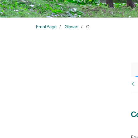
FrontPage
Glosari
C
Glo
Ce
Equ
amb