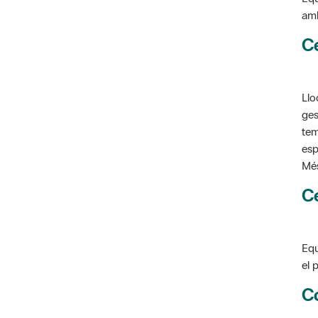
C
Llo
ges
tem
esp
Més
C
Equ
el 
C