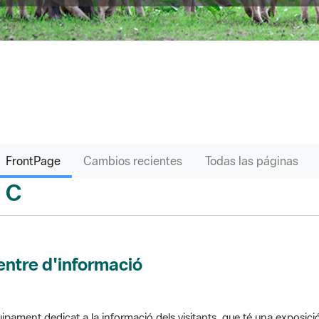
FrontPage
Cambios recientes
Todas las páginas
C
sari
ntre d'informació
ipament dedicat a la informació dels visitants, que té una exposici
 el parc. Pot comptar amb venda de productes o bé gestionar altres s