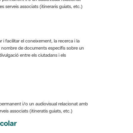
i facilitar el coneixement, la recerca i la
jor nombre de documents específis sobre un
ivulgació entre els ciutadans i els
 permanent i/o un audiovisual relacionat amb
is associats (itineratis guiats, etc.)
colar