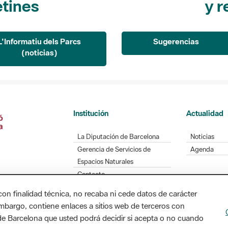
L'Informatiu dels Parcs
Sugerencias
(noticias)
Institución
Actualidad
La Diputación de Barcelona
Noticias
Gerencia de Servicios de
Agenda
Espacios Naturales
Contacto
con finalidad técnica, no recaba ni cede datos de carácter
embargo, contiene enlaces a sitios web de terceros con
Diputación de Barcelona. Edifici Llacuna, 1a planta
n de Barcelona que usted podrá decidir si acepta o no cuando
/ xarxaparcs@diba.cat