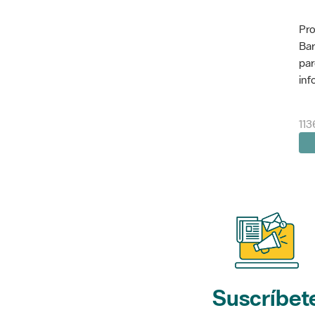
Pro
Bar
par
inf
113
Suscríbet
a nuestros bol