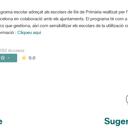
grama escolar adreçat als escolars de 6è de Primària realitzat per l
celona en colaboració amb els ajuntaments. El programa té com a o
cs que gestiona, així com sensibilitzar els escolars de la utilització 
ormació :
Cliqueu aquí
692 Accesos
La valoración media es de 0 estrellas de 5.
-
0.0
e
Suger
etines
y r