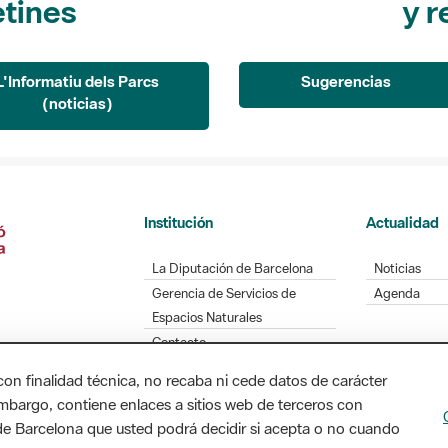
etines
y r
L'Informatiu dels Parcs
Sugerencias
(noticias)
Institución
Actualidad
La Diputación de Barcelona
Noticias
Gerencia de Servicios de
Agenda
Espacios Naturales
Contacto
con finalidad técnica, no recaba ni cede datos de carácter
embargo, contiene enlaces a sitios web de terceros con
n de Barcelona que usted podrá decidir si acepta o no cuando
Diputación de Barcelona. Edifici Llacuna, 1a planta