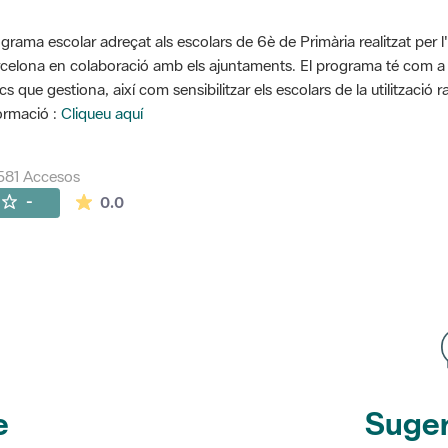
grama escolar adreçat als escolars de 6è de Primària realitzat per l
celona en colaboració amb els ajuntaments. El programa té com a o
cs que gestiona, així com sensibilitzar els escolars de la utilització 
ormació :
Cliqueu aquí
581 Accesos
La valoración media es de 0 estrellas de 5.
-
0.0
e
Suger