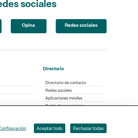
edes sociales
Opina
Redes sociales
Directorio
Directorio de contacto
Redes sociales
Aplicaciones móviles
Buzón de sugerencias
Opinión sobre los parques
Configuración
Aceptar todo
Rechazar todas
. Badajoz, 49. 08005 Barcelona. Tel. 934 022 428