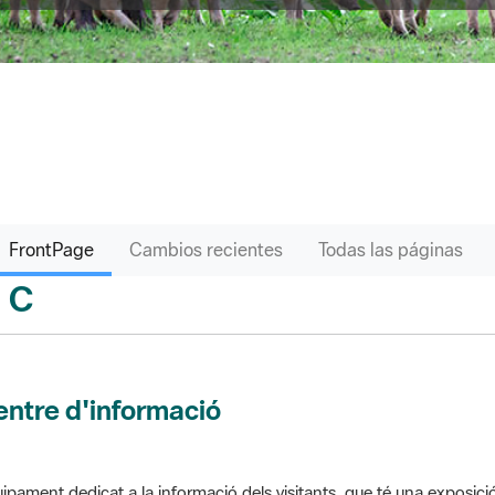
FrontPage
Cambios recientes
Todas las páginas
C
sari
ntre d'informació
ipament dedicat a la informació dels visitants, que té una exposici