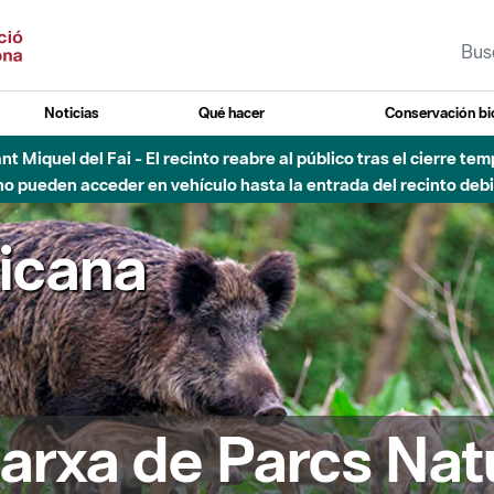
Noticias
Qué hacer
Conservación bi
vial Besós - Activación de la Fase de Alerta del Parque Fluvial 
Cerrados los accesos al Parque.
ricana
arxa de Parcs Nat