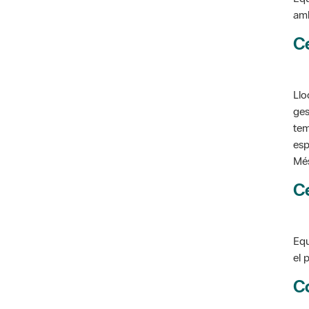
amb
C
Llo
ges
tem
esp
Més
C
Equ
el 
C