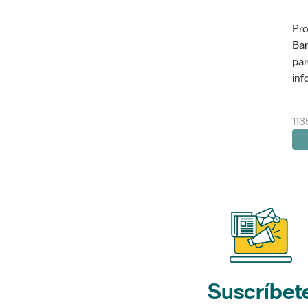
Pro
Bar
par
inf
113
Suscríbet