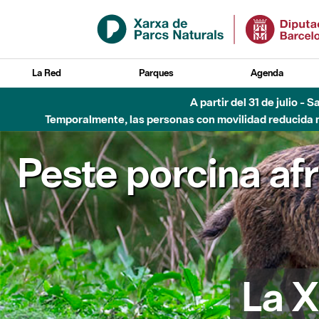
Saltar al contenido principal
La Red
Parques
Agenda
6 de agosto - Parque Flu
Peste porcina af
La X