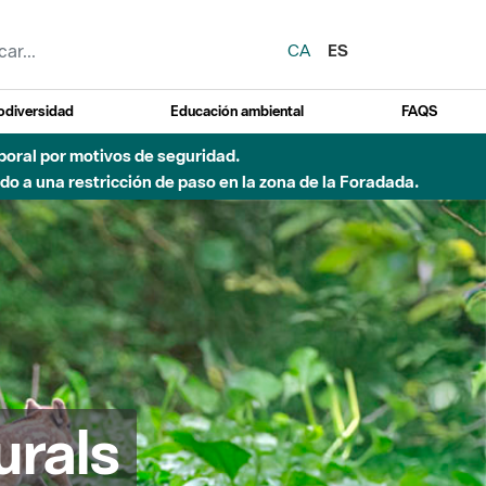
CA
ES
odiversidad
Educación ambiental
FAQS
del Besòs por lluvias intensas.
urals