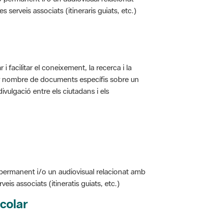
erveis associats (itineraris guiats, etc.)
i facilitar el coneixement, la recerca i la
jor nombre de documents específis sobre un
ivulgació entre els ciutadans i els
 permanent i/o un audiovisual relacionat amb
is associats (itineratis guiats, etc.)
colar