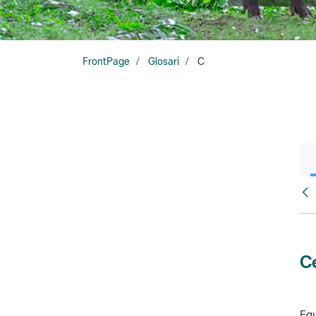
FrontPage
Glosari
C
Glo
Ce
Equ