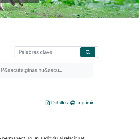
P&aacute;ginas hu&eacute;rfanas
Detalles
Imprimir
ó permanent i/o un audiovisual relacionat