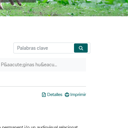
P&aacute;ginas hu&eacute;rfanas
Detalles
Imprimir
ó permanent i/o un audiovisual relacionat
erveis associats (itineraris guiats, etc.)