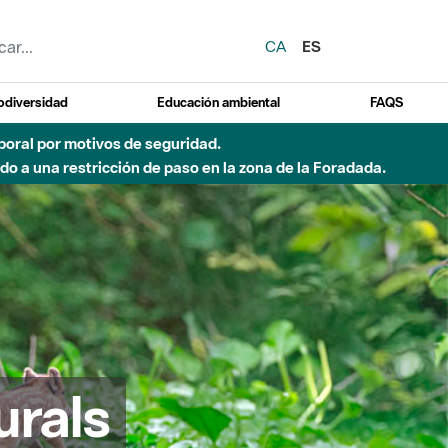
CA
ES
odiversidad
Educación ambiental
FAQS
 a obras de construcción de una pasarela sobre el río
urals