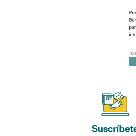
Pro
Bar
par
inf
113
Suscríbet
a nuestros bol