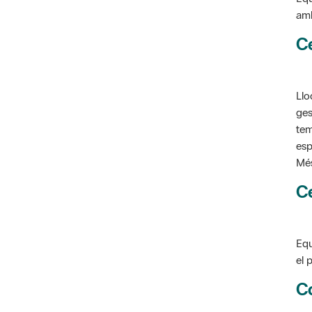
C
Llo
ges
tem
esp
Més
C
Equ
el 
C