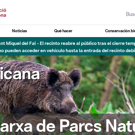
Noticias
Qué hacer
Conservación bi
 - Afectaciones en el cauce del Parque Fluvial del Besòs debido
ricana
arxa de Parcs Nat