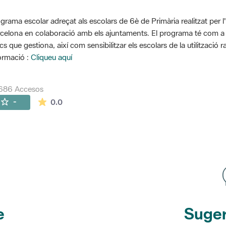
grama escolar adreçat als escolars de 6è de Primària realitzat per l
celona en colaboració amb els ajuntaments. El programa té com a o
cs que gestiona, així com sensibilitzar els escolars de la utilització 
ormació :
Cliqueu aquí
686 Accesos
La valoración media es de 0 estrellas de 5.
-
0.0
e
Suger
etines
y r