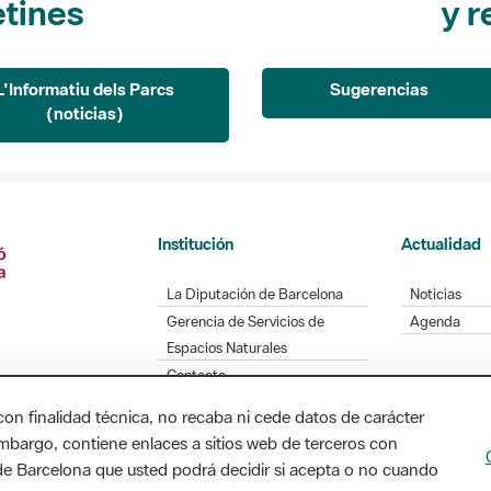
L'Informatiu dels Parcs
Sugerencias
(noticias)
Institución
Actualidad
La Diputación de Barcelona
Noticias
Gerencia de Servicios de
Agenda
Espacios Naturales
Contacto
con finalidad técnica, no recaba ni cede datos de carácter
embargo, contiene enlaces a sitios web de terceros con
Diputación de Barcelona. Edifici Llacuna, 1a planta
n de Barcelona que usted podrá decidir si acepta o no cuando
/ xarxaparcs@diba.cat