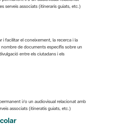
i facilitar el coneixement, la recerca i la
jor nombre de documents específis sobre un
ivulgació entre els ciutadans i els
 permanent i/o un audiovisual relacionat amb
is associats (itineratis guiats, etc.)
colar