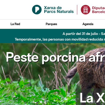
Saltar al contenido principal
La Red
Parques
Agenda
Hasta diciembre de 2026 - Parque Fluvial Besós
Peste porcina af
La X