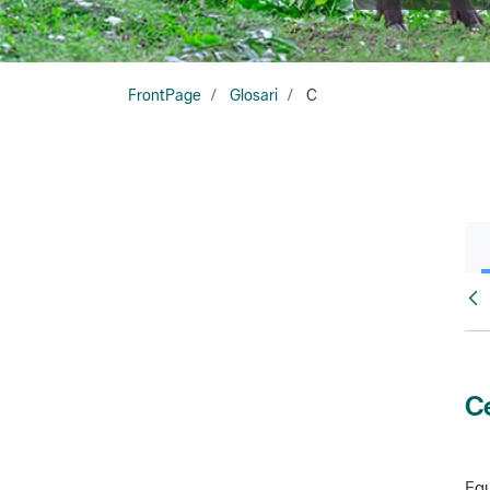
FrontPage
Glosari
C
Glo
Ce
Equ
amb