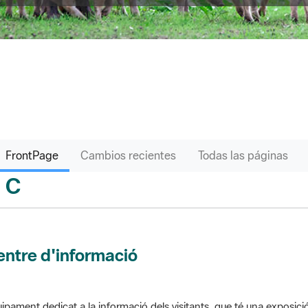
FrontPage
Cambios recientes
Todas las páginas
C
sari
ntre d'informació
ipament dedicat a la informació dels visitants, que té una exposici
 el parc. Pot comptar amb venda de productes o bé gestionar altres s