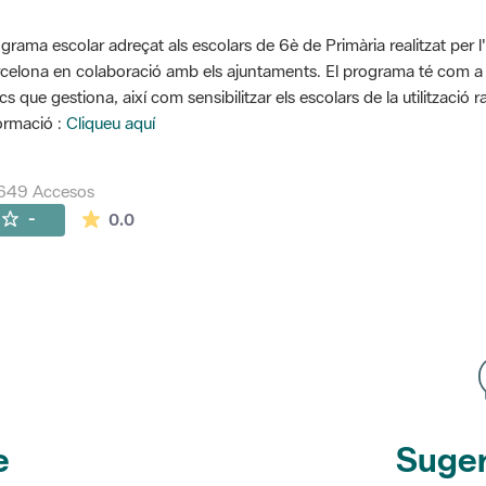
grama escolar adreçat als escolars de 6è de Primària realitzat per l
celona en colaboració amb els ajuntaments. El programa té com a o
cs que gestiona, així com sensibilitzar els escolars de la utilització 
ormació :
Cliqueu aquí
3649 Accesos
La valoración media es de 0 estrellas de 5.
-
0.0
e
Suger
etines
y r