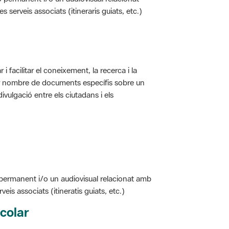
i facilitar el coneixement, la recerca i la
jor nombre de documents específis sobre un
ivulgació entre els ciutadans i els
 permanent i/o un audiovisual relacionat amb
is associats (itineratis guiats, etc.)
colar