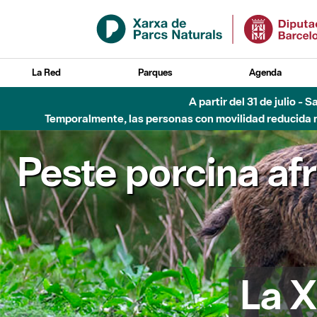
Saltar al contenido principal
La Red
Parques
Agenda
Hasta diciembre de 2026 - Parque Fluvial Besós
Peste porcina af
La X