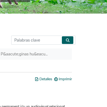
P&aacute;ginas hu&eacute;rfanas
Detalles
Imprimir
ó permanent i/o un audiovisual relacionat
erveis associats (itineraris guiats, etc.)