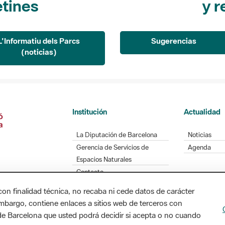
L'Informatiu dels Parcs
Sugerencias
(noticias)
Institución
Actualidad
La Diputación de Barcelona
Noticias
Gerencia de Servicios de
Agenda
Espacios Naturales
Contacto
con finalidad técnica, no recaba ni cede datos de carácter
embargo, contiene enlaces a sitios web de terceros con
Diputación de Barcelona. Edifici Llacuna, 1a planta
n de Barcelona que usted podrá decidir si acepta o no cuando
/ xarxaparcs@diba.cat