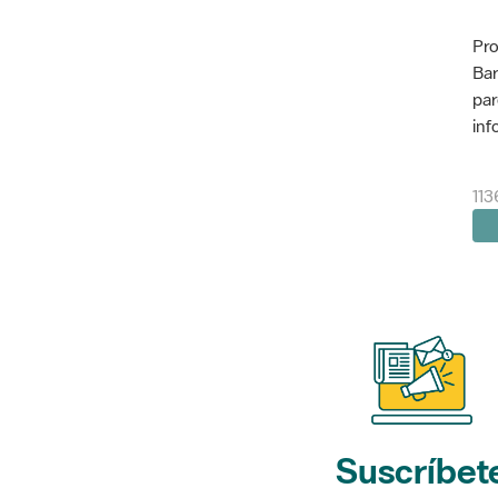
Pro
Bar
par
inf
11
Suscríbet
a nuestros bol