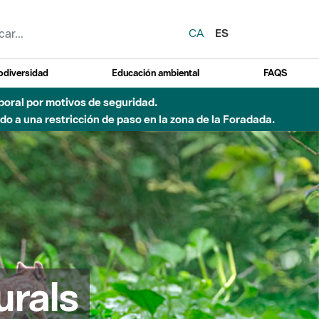
CA
ES
odiversidad
Educación ambiental
FAQS
 a obras de construcción de una pasarela sobre el río
urals