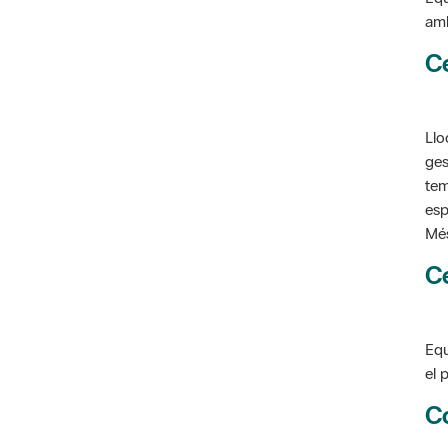
C
Llo
ges
tem
esp
Més
C
Equ
el 
C