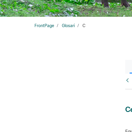
FrontPage
Glosari
C
Glo
Ce
Equ
amb