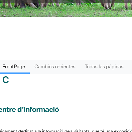
FrontPage
Cambios recientes
Todas las páginas
C
sari
ntre d'informació
ipament dedicat a la informació dels visitants, que té una exposici
 el parc. Pot comptar amb venda de productes o bé gestionar altres s