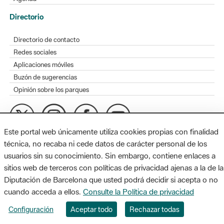
Directorio
Directorio de contacto
Redes sociales
Aplicaciones móviles
Buzón de sugerencias
Opinión sobre los parques
Este portal web únicamente utiliza cookies propias con finalidad
MAPA WEB
AVISO LEGAL
ACCESIBILIDAD
técnica, no recaba ni cede datos de carácter personal de los
usuarios sin su conocimiento. Sin embargo, contiene enlaces a
Diputación de Barcelona. Edifici Llacuna, 1a planta. Badajoz, 49.
sitios web de terceros con políticas de privacidad ajenas a la de la
08005 Barcelona. Tel. 934 022 428 / xarxaparcs@diba.cat
Diputación de Barcelona que usted podrá decidir si acepta o no
cuando acceda a ellos.
Consulte la Política de privacidad
Configuración
Aceptar todo
Rechazar todas