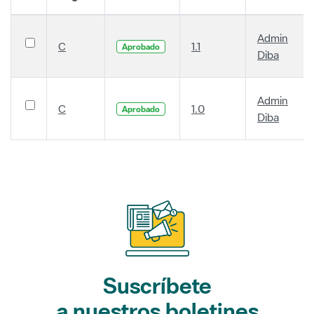
Admin
C
1.1
Aprobado
Diba
Admin
C
1.0
Aprobado
Diba
Suscríbete
a nuestros boletines