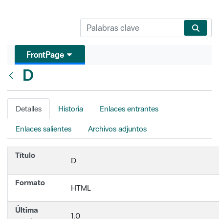
FrontPage
D
Atrás
Detalles
Historia
Enlaces entrantes
Enlaces salientes
Archivos adjuntos
Título
D
Formato
HTML
Última
1.0