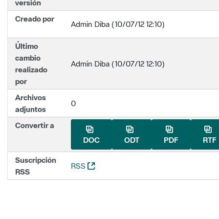
versión
Creado por
Admin Diba (10/07/12 12:10)
Último
cambio
Admin Diba (10/07/12 12:10)
realizado
por
Archivos
0
adjuntos
Convertir a
DOC
ODT
PDF
RTF
Suscripción
(Abre una nueva ventana)
RSS
RSS