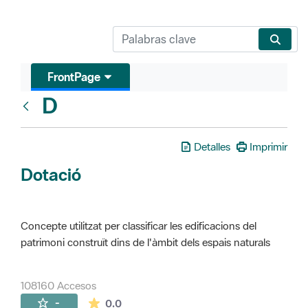
FrontPage
D
Glosari
Detalles
Imprimir
Dotació
Concepte utilitzat per classificar les edificacions del
patrimoni construït dins de l'àmbit dels espais naturals
108160 Accesos
La valoración media es de 0 estrellas de 
-
0.0