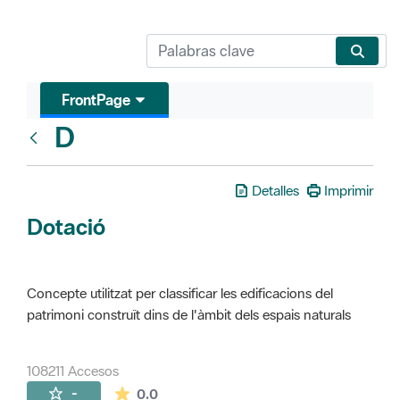
FrontPage
D
Glosari
Detalles
Imprimir
Dotació
Concepte utilitzat per classificar les edificacions del
patrimoni construït dins de l'àmbit dels espais naturals
108211 Accesos
La valoración media es de 0 estrellas de 
-
0.0