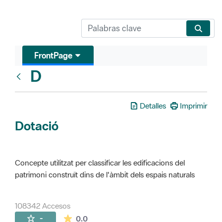
FrontPage
D
Glosari
Detalles
Imprimir
Dotació
Concepte utilitzat per classificar les edificacions del
patrimoni construït dins de l'àmbit dels espais naturals
108342 Accesos
La valoración media es de 0 estrellas de 
-
0.0