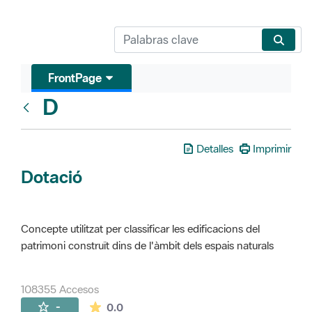
FrontPage
D
Glosari
Detalles
Imprimir
Dotació
Concepte utilitzat per classificar les edificacions del
patrimoni construït dins de l'àmbit dels espais naturals
108355 Accesos
La valoración media es de 0 estrellas de 
-
0.0