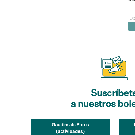
10
Suscríbet
a nuestros bol
Gaudim als Parcs
(actividades)