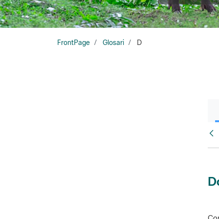
FrontPage
Glosari
D
Glo
D
Con