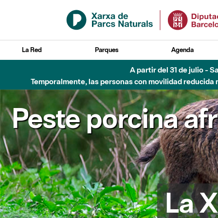
Saltar al contenido principal
La Red
Parques
Agenda
A partir del 31 de julio - 
Temporalmente, las personas con movilidad reducida no
Peste porcina af
La X