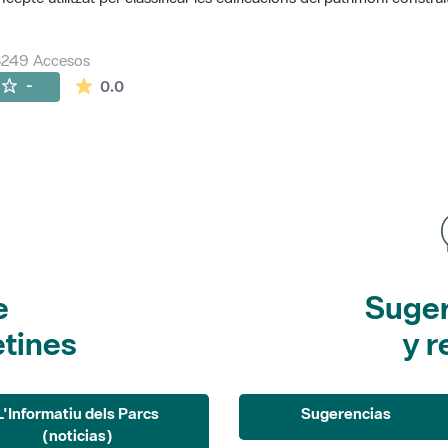
8249 Accesos
La valoración media es de 0 estrellas de 5.
-
0.0
e
Suger
etines
y r
L'Informatiu dels Parcs
Sugerencias
(noticias)