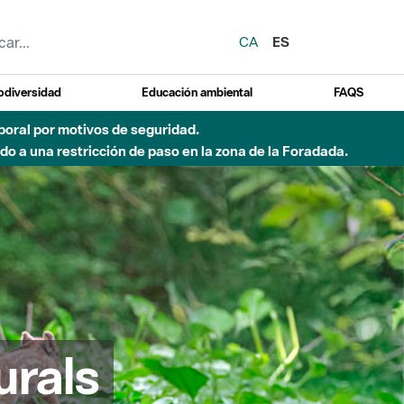
CA
ES
odiversidad
Educación ambiental
FAQS
emporal por motivos de seguridad.
o a una restricción de paso en la zona de la Foradada.
urals