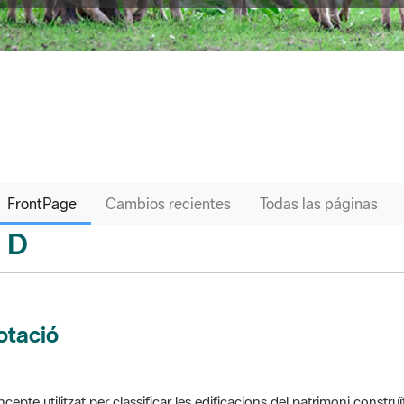
FrontPage
Cambios recientes
Todas las páginas
D
sari
otació
cepte utilitzat per classificar les edificacions del patrimoni construï