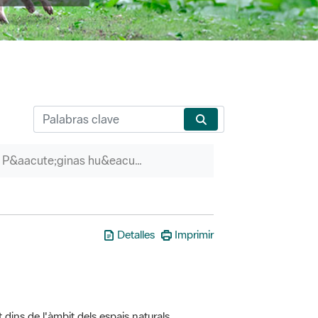
P&aacute;ginas hu&eacute;rfanas
Detalles
Imprimir
t dins de l'àmbit dels espais naturals