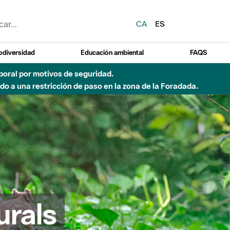
CA
ES
odiversidad
Educación ambiental
FAQS
emporal por motivos de seguridad.
o a una restricción de paso en la zona de la Foradada.
urals