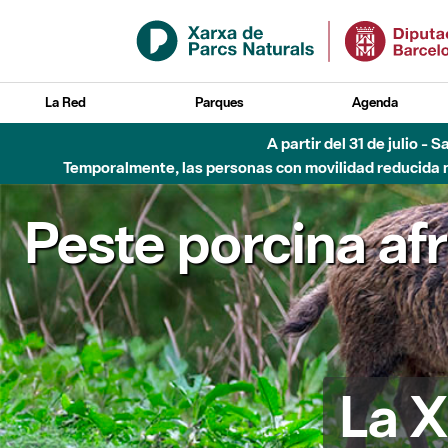
Saltar al contenido principal
La Red
Parques
Agenda
A partir del 31 de julio - 
Temporalmente, las personas con movilidad reducida no
Peste porcina af
La X