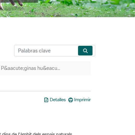
P&aacute;ginas hu&eacute;rfanas
Detalles
Imprimir
t dins de l'àmbit dels espais naturals