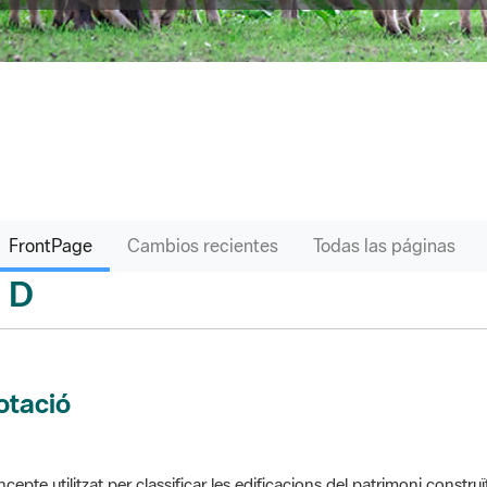
FrontPage
Cambios recientes
Todas las páginas
D
sari
otació
cepte utilitzat per classificar les edificacions del patrimoni construï