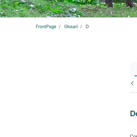
FrontPage
Glosari
D
Glo
D
Con