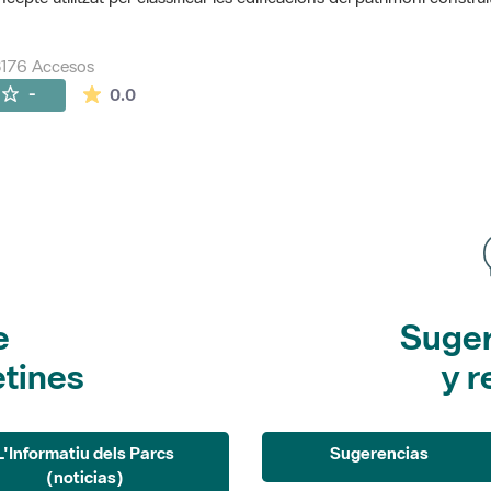
176 Accesos
La valoración media es de 0 estrellas de 5.
-
0.0
e
Suger
etines
y r
L'Informatiu dels Parcs
Sugerencias
(noticias)