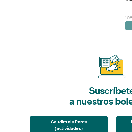
108
Suscríbet
a nuestros bol
Gaudim als Parcs
(actividades)