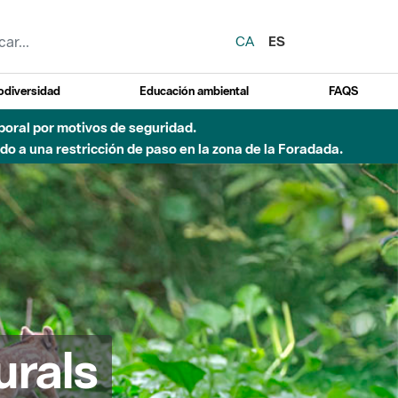
CA
ES
odiversidad
Educación ambiental
FAQS
emporal por motivos de seguridad.
o a una restricción de paso en la zona de la Foradada.
urals