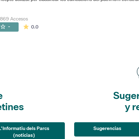
7869 Accesos
La valoración media es de 0 estrellas de 5.
-
0.0
e
Suger
etines
y r
L'Informatiu dels Parcs
Sugerencias
(noticias)