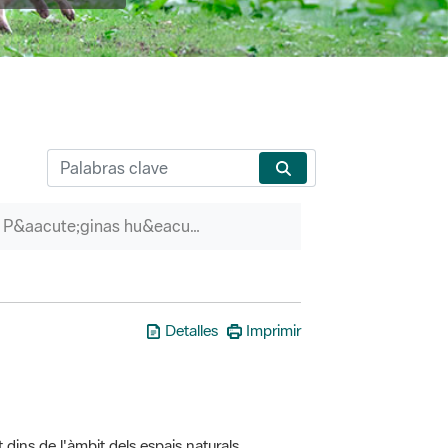
P&aacute;ginas hu&eacute;rfanas
Detalles
Imprimir
t dins de l'àmbit dels espais naturals