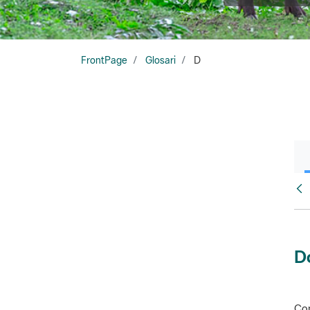
FrontPage
Glosari
D
Glo
D
Con