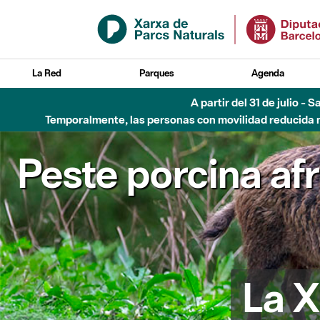
Saltar al contenido principal
La Red
Parques
Agenda
A partir del 31 de julio - 
Temporalmente, las personas con movilidad reducida no
Peste porcina af
La X