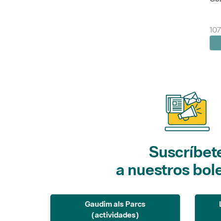
10
Suscríbet
a nuestros bol
Gaudim als Parcs
(actividades)