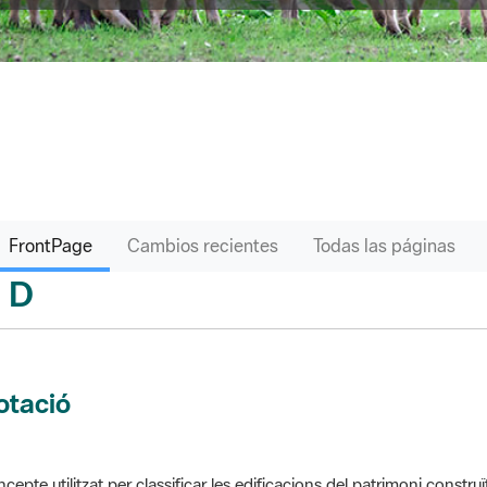
FrontPage
Cambios recientes
Todas las páginas
D
sari
otació
cepte utilitzat per classificar les edificacions del patrimoni construï