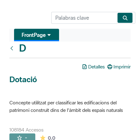
FrontPage
D
Glosari
Detalles
Imprimir
Dotació
Concepte utilitzat per classificar les edificacions del
patrimoni construït dins de l'àmbit dels espais naturals
108184 Accesos
La valoración media es de 0 estrellas de 
-
0.0