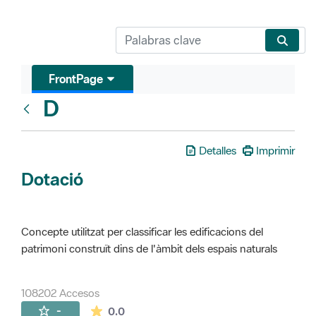
FrontPage
D
Glosari
Detalles
Imprimir
Dotació
Concepte utilitzat per classificar les edificacions del
patrimoni construït dins de l'àmbit dels espais naturals
108202 Accesos
La valoración media es de 0 estrellas de 
-
0.0