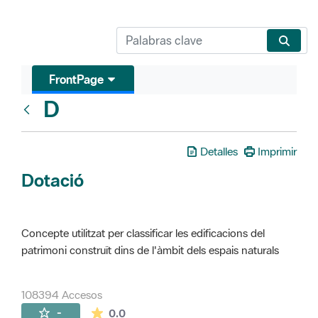
FrontPage
D
Glosari
Detalles
Imprimir
Dotació
Concepte utilitzat per classificar les edificacions del
patrimoni construït dins de l'àmbit dels espais naturals
108394 Accesos
La valoración media es de 0 estrellas de 
-
0.0