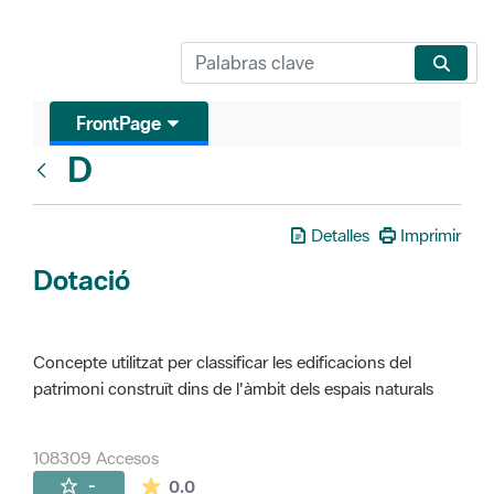
FrontPage
D
Glosari
Detalles
Imprimir
Dotació
Concepte utilitzat per classificar les edificacions del
patrimoni construït dins de l'àmbit dels espais naturals
108309 Accesos
La valoración media es de 0 estrellas de 
-
0.0