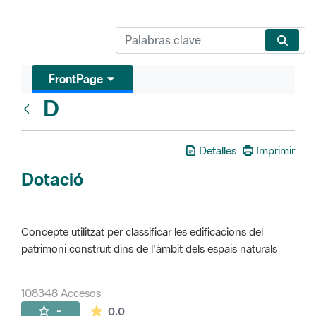
FrontPage
D
Glosari
Detalles
Imprimir
Dotació
Concepte utilitzat per classificar les edificacions del
patrimoni construït dins de l'àmbit dels espais naturals
108348 Accesos
La valoración media es de 0 estrellas de 
-
0.0