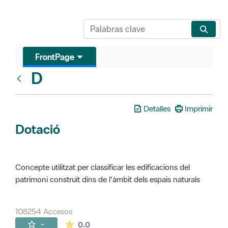
FrontPage
D
Glosari
Detalles
Imprimir
Dotació
Concepte utilitzat per classificar les edificacions del
patrimoni construït dins de l'àmbit dels espais naturals
108254 Accesos
La valoración media es de 0 estrellas de 
-
0.0