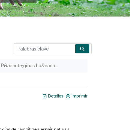
P&aacute;ginas hu&eacute;rfanas
Detalles
Imprimir
t dins de l'àmbit dels espais naturals