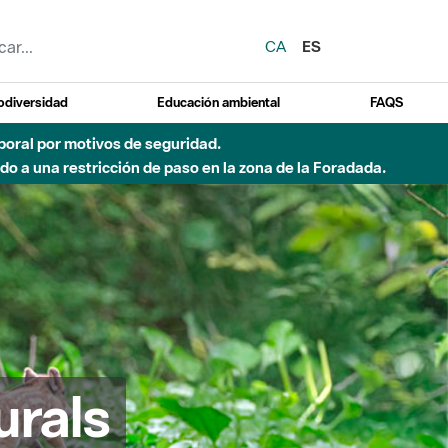
CA
ES
odiversidad
Educación ambiental
FAQS
emporal por motivos de seguridad.
o a una restricción de paso en la zona de la Foradada.
urals