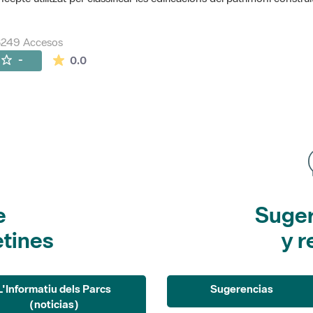
8249 Accesos
La valoración media es de 0 estrellas de 5.
-
0.0
e
Suger
etines
y r
L'Informatiu dels Parcs
Sugerencias
(noticias)