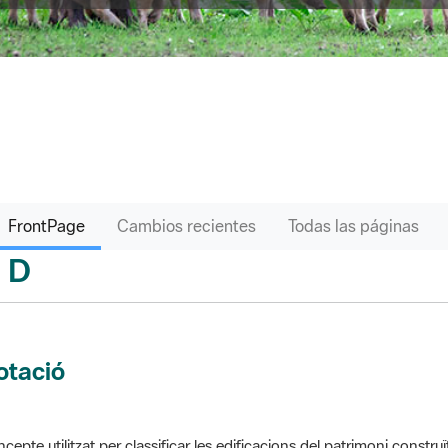
FrontPage
Cambios recientes
Todas las páginas
D
sari
otació
cepte utilitzat per classificar les edificacions del patrimoni construï