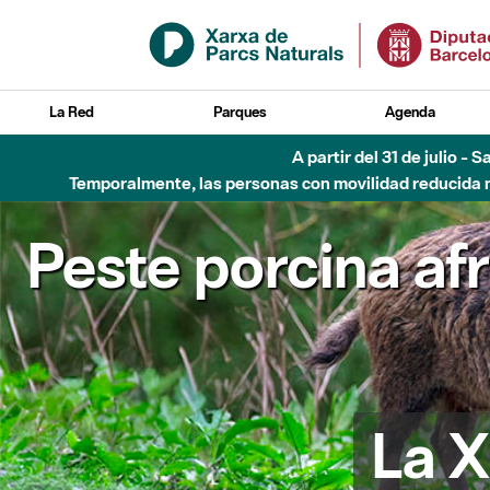
Saltar al contenido principal
La Red
Parques
Agenda
A partir del 31 de julio - 
Temporalmente, las personas con movilidad reducida no
Peste porcina af
La X