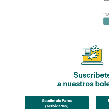
10
Suscríbet
a nuestros bol
Gaudim als Parcs
(actividades)