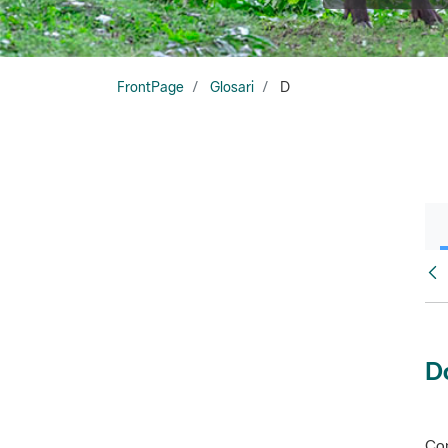
FrontPage
Glosari
D
Glo
D
Con