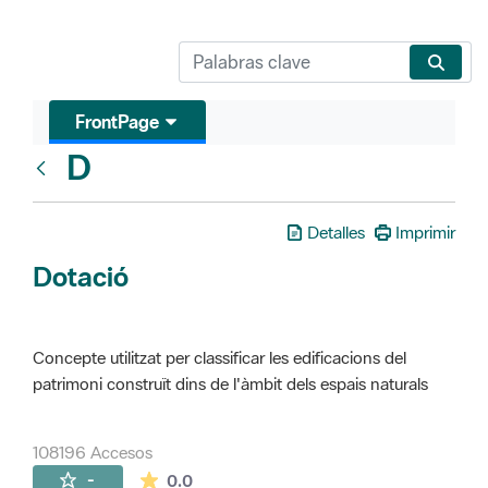
FrontPage
D
Glosari
Detalles
Imprimir
Dotació
Concepte utilitzat per classificar les edificacions del
patrimoni construït dins de l'àmbit dels espais naturals
108196 Accesos
La valoración media es de 0 estrellas de 
-
0.0