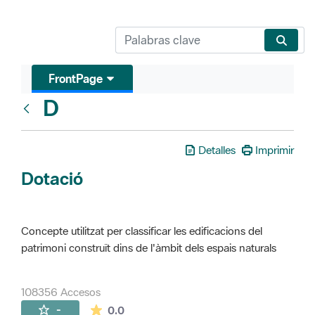
FrontPage
D
Glosari
Detalles
Imprimir
Dotació
Concepte utilitzat per classificar les edificacions del
patrimoni construït dins de l'àmbit dels espais naturals
108356 Accesos
La valoración media es de 0 estrellas de 
-
0.0