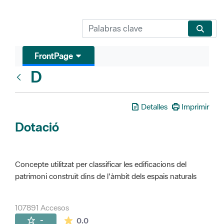
FrontPage
D
Glosari
Detalles
Imprimir
Dotació
Concepte utilitzat per classificar les edificacions del
patrimoni construït dins de l'àmbit dels espais naturals
107891 Accesos
La valoración media es de 0 estrellas de 
-
0.0