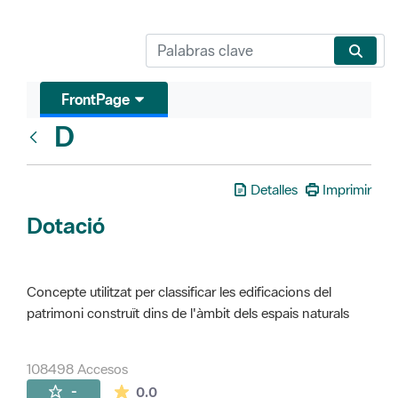
FrontPage
D
Glosari
Detalles
Imprimir
Dotació
Concepte utilitzat per classificar les edificacions del
patrimoni construït dins de l'àmbit dels espais naturals
108498 Accesos
La valoración media es de 0 estrellas de 
-
0.0