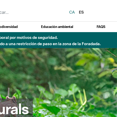
CA
ES
odiversidad
Educación ambiental
FAQS
emporal por motivos de seguridad.
o a una restricción de paso en la zona de la Foradada.
urals