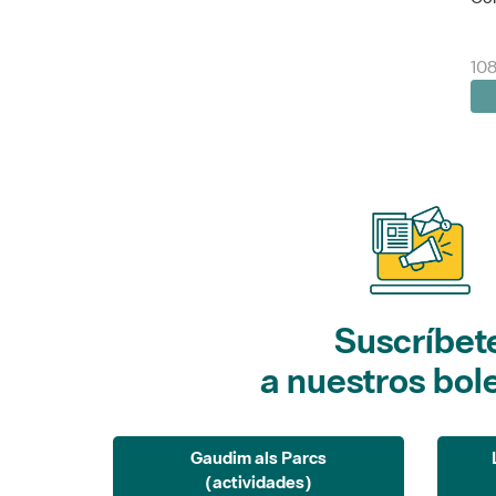
10
Suscríbet
a nuestros bol
Gaudim als Parcs
(actividades)