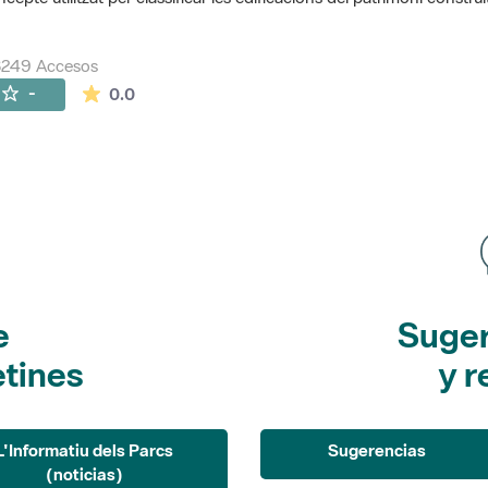
8249 Accesos
La valoración media es de 0 estrellas de 5.
-
0.0
e
Suger
etines
y r
L'Informatiu dels Parcs
Sugerencias
(noticias)