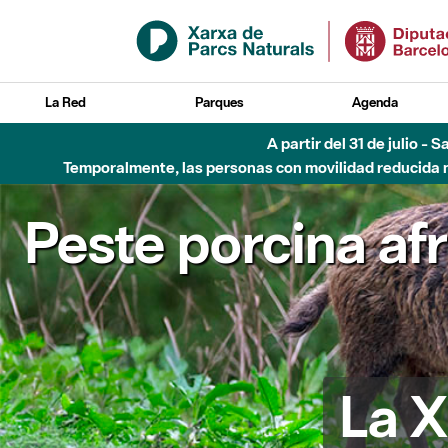
Saltar al contenido principal
La Red
Parques
Agenda
A partir del 31 de julio - 
Temporalmente, las personas con movilidad reducida no
Peste porcina af
La X