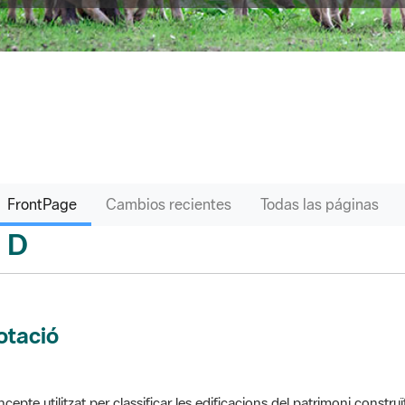
FrontPage
Cambios recientes
Todas las páginas
D
sari
otació
cepte utilitzat per classificar les edificacions del patrimoni construï