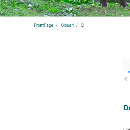
FrontPage
Glosari
D
Glo
D
Con