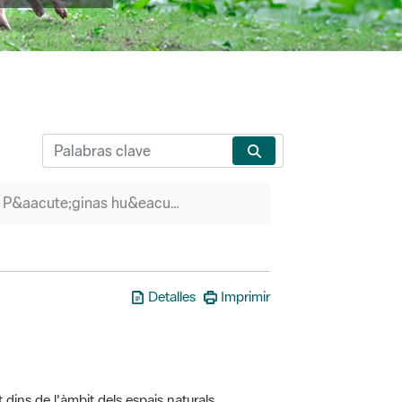
P&aacute;ginas hu&eacute;rfanas
Detalles
Imprimir
t dins de l'àmbit dels espais naturals