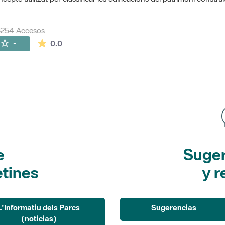
8254 Accesos
La valoración media es de 0 estrellas de 5.
-
0.0
e
Suger
etines
y r
L'Informatiu dels Parcs
Sugerencias
(noticias)