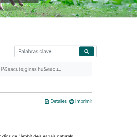
P&aacute;ginas hu&eacute;rfanas
Detalles
Imprimir
t dins de l'àmbit dels espais naturals