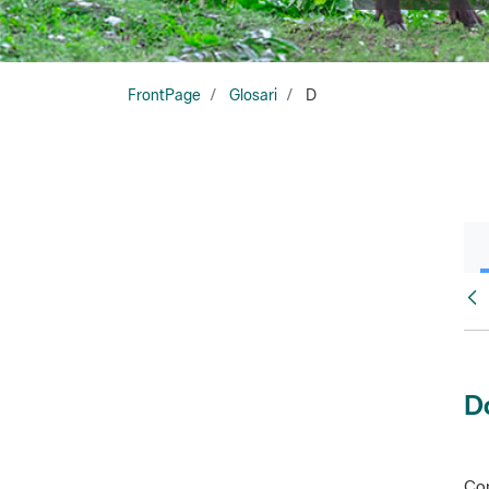
FrontPage
Glosari
D
Glo
D
Con