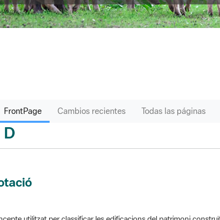
FrontPage
Cambios recientes
Todas las páginas
D
sari
otació
cepte utilitzat per classificar les edificacions del patrimoni construï