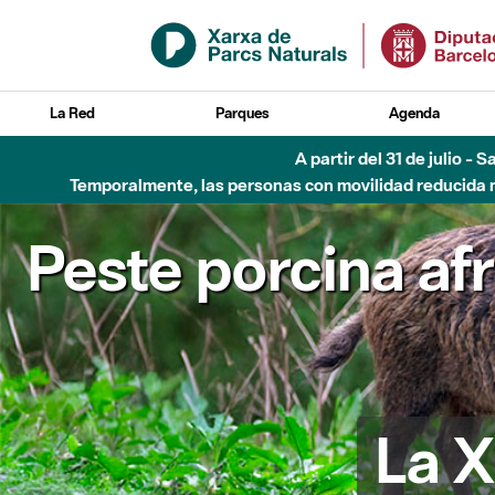
Saltar al contenido principal
La Red
Parques
Agenda
A partir del 31 de julio - 
Temporalmente, las personas con movilidad reducida no
Peste porcina af
La X