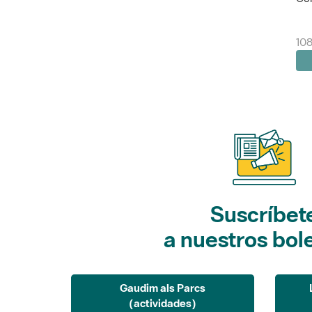
10
Suscríbet
a nuestros bol
Gaudim als Parcs
(actividades)