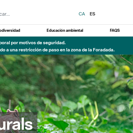
CA
ES
odiversidad
Educación ambiental
FAQS
emporal por motivos de seguridad.
o a una restricción de paso en la zona de la Foradada.
urals