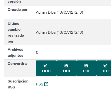
versión
Creado por
Admin Diba (10/07/12 12:13)
Último
cambio
Admin Diba (10/07/12 12:13)
realizado
por
Archivos
0
adjuntos
Convertir a
DOC
ODT
PDF
RTF
Suscripción
(Abre una nueva ventana)
RSS
RSS