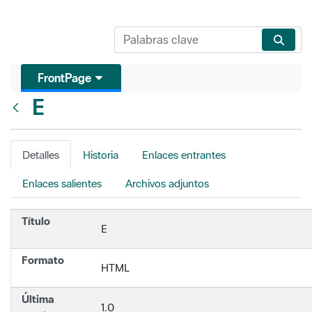
FrontPage
E
Atrás
Detalles
Historia
Enlaces entrantes
Enlaces salientes
Archivos adjuntos
Título
E
Formato
HTML
Última
1.0