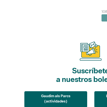
10
Suscríbet
a nuestros bol
Gaudim als Parcs
(actividades)