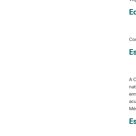
Ed
Con
Es
A C
nat
erm
acu
Més
Es