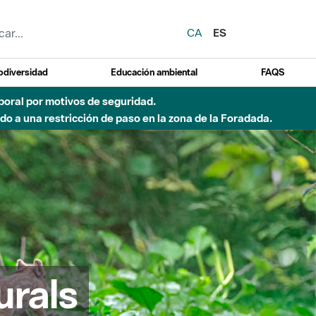
CA
ES
odiversidad
Educación ambiental
FAQS
o de incendio)
urals