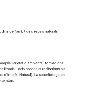
t dins de l'àmbit dels espais naturals.
'àmplia varietat d'ambients i formacions
 litorals, i dels boscos eurosiberians als
 d'Interès Natural). La superfície global
erritori.