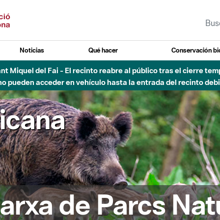
Noticias
Qué hacer
Conservación bi
sto - Sant Llorenç-Obac - Nivel 3 del Plan Alfa (peligro muy alt
ricana
arxa de Parcs Nat