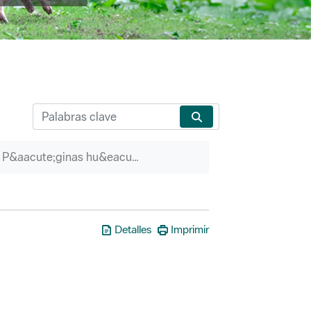
P&aacute;ginas hu&eacute;rfanas
Detalles
Imprimir