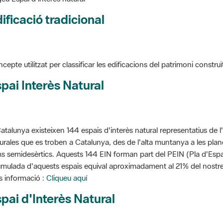
ificació tradicional
cepte utilitzat per classificar les edificacions del patrimoni construï
pai Interès Natural
atalunya existeixen 144 espais d'interès natural representatius de l
urales que es troben a Catalunya, des de l'alta muntanya a les planes
s semidesèrtics. Aquests 144 EIN forman part del PEIN (Pla d'Espais
mulada d'aquests espais equival aproximadament al 21% del nostre t
 informació :
Cliqueu aquí
pai d'Interès Natural