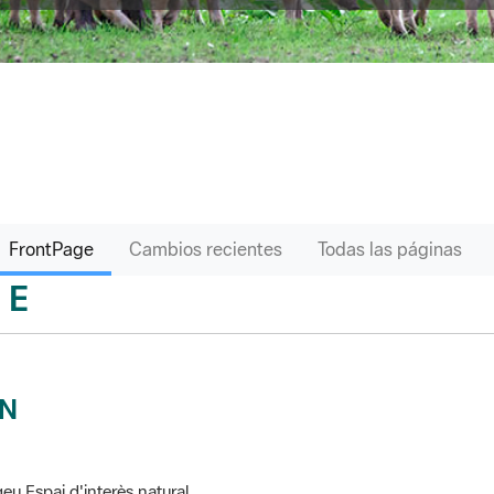
FrontPage
Cambios recientes
Todas las páginas
E
sari
IN
eu Espai d'interès natural