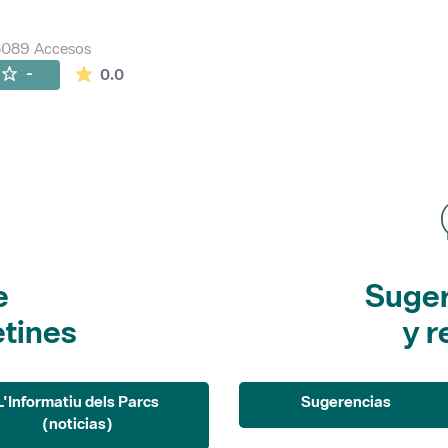
8089 Accesos
La valoración media es de 0 estrellas de 5.
-
0.0
e
Suger
etines
y r
L'Informatiu dels Parcs
Sugerencias
(noticias)