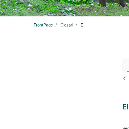
FrontPage
Glosari
E
Glo
E
Veg