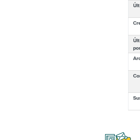
Últ
Cr
Últ
po
Ar
Con
Su