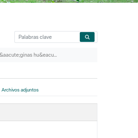
P&aacute;ginas hu&eacute;rfanas
Archivos adjuntos