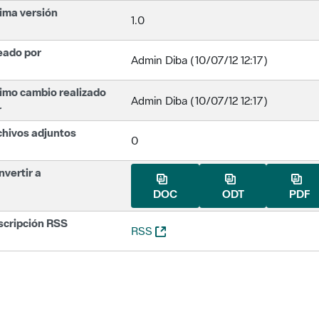
ima versión
1.0
eado por
Admin Diba (10/07/12 12:17)
imo cambio realizado
Admin Diba (10/07/12 12:17)
r
chivos adjuntos
0
vertir a
DOC
ODT
PDF
scripción RSS
(Abre una nueva ventana)
RSS