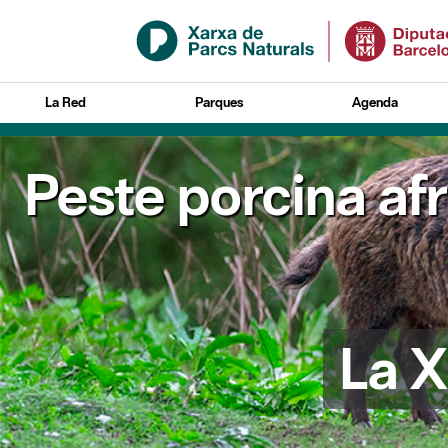
Saltar al contenido principal
La Red
Parques
Agenda
Peste porcina af
La X