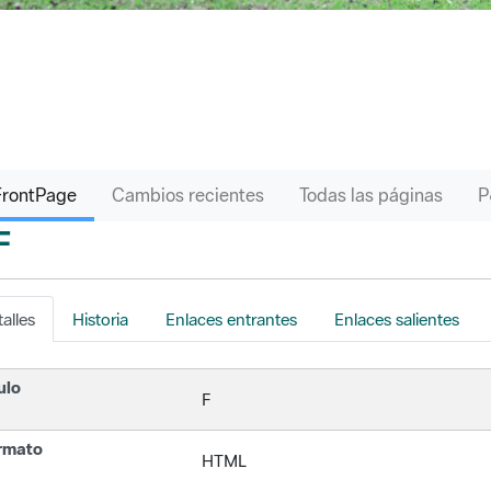
FrontPage
Cambios recientes
Todas las páginas
F
s
alles
Historia
Enlaces entrantes
Enlaces salientes
ulo
F
rmato
HTML