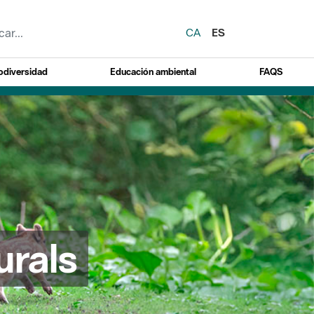
CA
ES
odiversidad
Educación ambiental
FAQS
urals