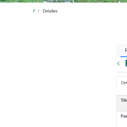
F
Detalles
Atrá
Det
Tít
Fo