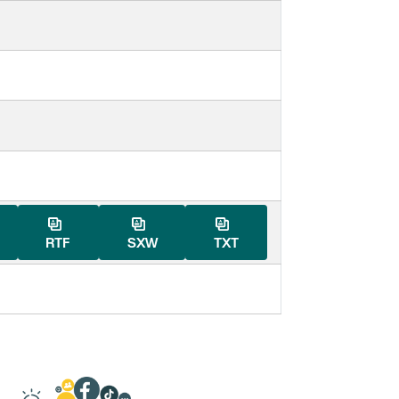
RTF
SXW
TXT